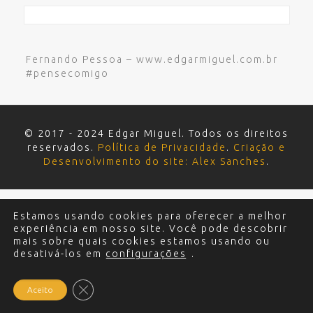
Fernando Pessoa – www.edgarmiguel.com.br
#pensecomigo
© 2017 - 2024 Edgar Miguel. Todos os direitos
reservados.
Política de Privacidade
.
Criação e
Desenvolvimento do site: Alex Sanches
.
Estamos usando cookies para oferecer a melhor
experiência em nosso site. Você pode descobrir
mais sobre quais cookies estamos usando ou
desativá-los em
configurações
.
Close GDPR Cookie Banner
Aceito