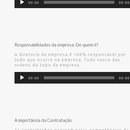
00:00
00:00
de
áudio
Responsabilidades da empresa: De quem é?
A diretoria da empresa é 100% responsável por
tudo que ocorre na empresa. Tudo nasce das
ordens do topo da empresa.
Tocador
00:00
00:00
de
áudio
A importância da Contratação