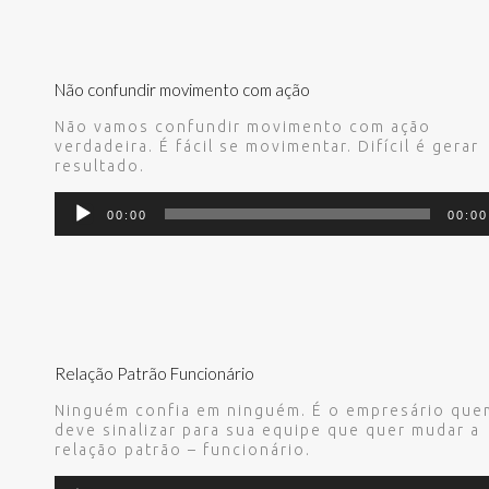
Não confundir movimento com ação
Não vamos confundir movimento com ação
verdadeira. É fácil se movimentar. Difícil é gerar
resultado.
Tocador
00:00
00:00
de
áudio
Relação Patrão Funcionário
Ninguém confia em ninguém. É o empresário que
deve sinalizar para sua equipe que quer mudar a
relação patrão – funcionário.
Tocador