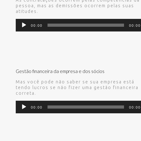
As contratações ocorrem pelas competências da
pessoa, mas as demissões ocorrem pelas suas
atitudes.
Tocador
00:00
00:00
de
áudio
Gestão financeira da empresa e dos sócios
Mas você pode não saber se sua empresa está
tendo lucros se não fizer uma gestão financeira
correta.
Tocador
00:00
00:00
de
áudio