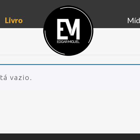
Livro
Míd
tá vazio.