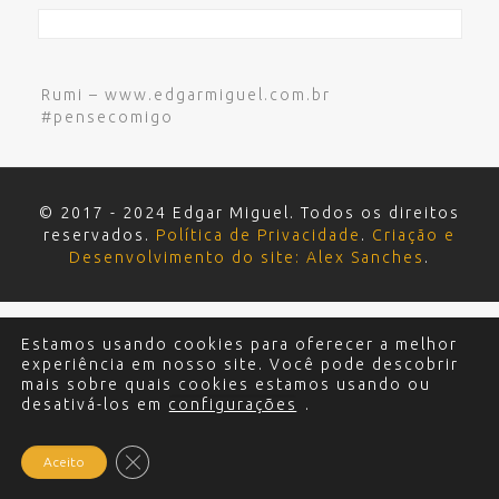
Rumi – www.edgarmiguel.com.br
#pensecomigo
© 2017 - 2024 Edgar Miguel. Todos os direitos
reservados.
Política de Privacidade
.
Criação e
Desenvolvimento do site: Alex Sanches
.
Estamos usando cookies para oferecer a melhor
experiência em nosso site. Você pode descobrir
mais sobre quais cookies estamos usando ou
desativá-los em
configurações
.
Close GDPR Cookie Banner
Aceito