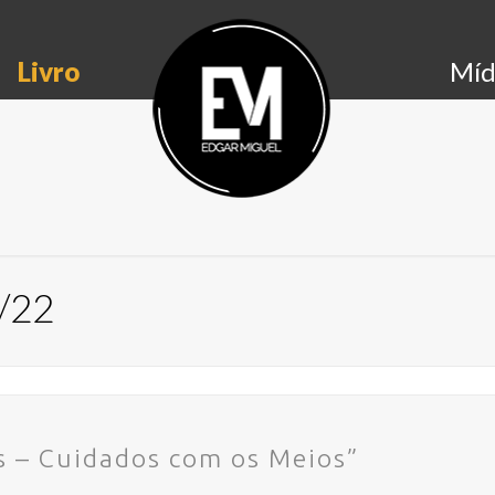
Livro
Míd
1/22
s – Cuidados com os Meios”