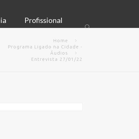
ia
Profissional
Home
Programa Ligado na Cidade -
Áudios
Entrevista 27/01/22