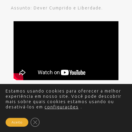
Assunto: Dever Cumprido e Liberdade.
Estamos usando cookies para oferecer a melhor
experiência em nosso site. Você pode descobrir
© 2017 - 2024 Edgar Miguel. Todos os direitos
mais sobre quais cookies estamos usando ou
reservados.
Política de Privacidade
.
Criação e
desativá-los em
configurações
.
Desenvolvimento do site: Alex Sanches
.
Close GDPR Cookie Banner
Aceito