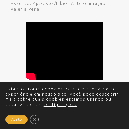
Assunto: Aplausos/Likes. Autoadmiração.
Valer a Pena.
Estamos usando cookies para oferecer a melhor
experiência em nosso site. Você pode descobrir
© 2017 - 2024 Edgar Miguel. Todos os direitos
mais sobre quais cookies estamos usando ou
desativá-los em
reservados.
Política de Privacidade
configurações
.
.
Criação e
Desenvolvimento do site: Alex Sanches
.
Close GDPR Cookie Banner
Aceito