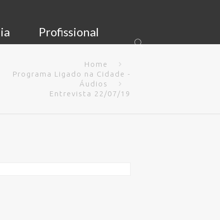
ia
Profissional
Home
Programa Ligado na Cidade -
Áudios
Entrevista 22/07/19