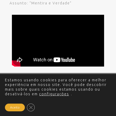
Assunto: “Mentira e Verdade”
Estamos usando cookies para oferecer a melhor
© 2017 - 2024 Edgar Miguel. Todos os direitos
experiência em nosso site. Você pode descobrir
reservados.
Política de Privacidade
.
Criação e
mais sobre quais cookies estamos usando ou
desativá-los em
Desenvolvimento do site: Alex Sanches
configurações
.
.
Close GDPR Cookie Banner
Aceito