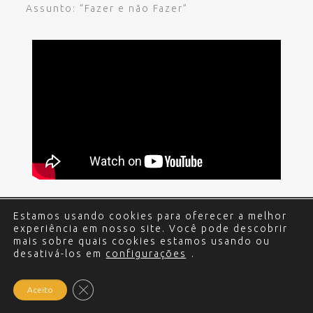
Assunto: “Fazer e não Fazer”
Estamos usando cookies para oferecer a melhor
© 2017 - 2024 Edgar Miguel. Todos os direitos
experiência em nosso site. Você pode descobrir
reservados.
Política de Privacidade
.
Criação e
mais sobre quais cookies estamos usando ou
desativá-los em
Desenvolvimento do site: Alex Sanches
configurações
.
.
Close GDPR Cookie Banner
Aceito