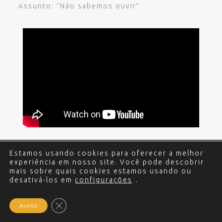
Assunto: “Não sabemos ouvir”
Estamos usando cookies para oferecer a melhor
© 2017 - 2024 Edgar Miguel. Todos os direitos
experiência em nosso site. Você pode descobrir
reservados.
Política de Privacidade
.
Criação e
mais sobre quais cookies estamos usando ou
desativá-los em
Desenvolvimento do site: Alex Sanches
configurações
.
.
Close GDPR Cookie Banner
Aceito