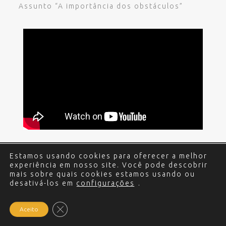
Assunto “A importância dos obstáculos”
Estamos usando cookies para oferecer a melhor
© 2017 - 2024 Edgar Miguel. Todos os direitos
experiência em nosso site. Você pode descobrir
reservados.
Política de Privacidade
.
Criação e
mais sobre quais cookies estamos usando ou
desativá-los em
Desenvolvimento do site: Alex Sanches
configurações
.
.
Close GDPR Cookie Banner
Aceito