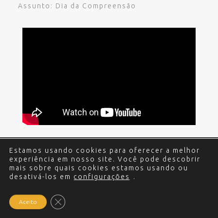
Assunto: Dia da Compreensão
Estamos usando cookies para oferecer a melhor
© 2017 - 2024 Edgar Miguel. Todos os direitos
experiência em nosso site. Você pode descobrir
reservados.
Política de Privacidade
.
Criação e
mais sobre quais cookies estamos usando ou
desativá-los em
Desenvolvimento do site: Alex Sanches
configurações
.
.
Close GDPR Cookie Banner
Aceito