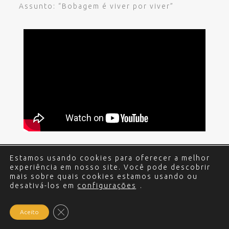
Assunto: “Bobagem é viver por viver”
Estamos usando cookies para oferecer a melhor
© 2017 - 2024 Edgar Miguel. Todos os direitos
experiência em nosso site. Você pode descobrir
reservados.
Política de Privacidade
.
Criação e
mais sobre quais cookies estamos usando ou
desativá-los em
Desenvolvimento do site: Alex Sanches
configurações
.
.
Close GDPR Cookie Banner
Aceito