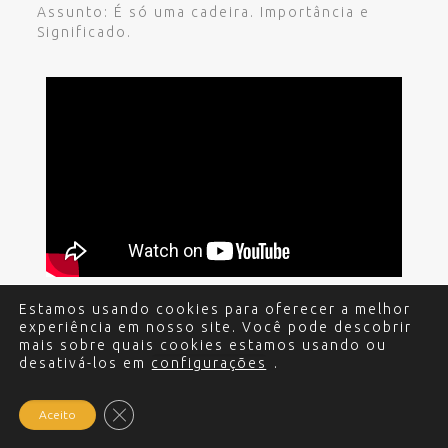
Assunto: É só uma cadeira. Importância e
Significado.
Estamos usando cookies para oferecer a melhor
experiência em nosso site. Você pode descobrir
© 2017 - 2024 Edgar Miguel. Todos os direitos
mais sobre quais cookies estamos usando ou
desativá-los em
reservados.
Política de Privacidade
configurações
.
.
Criação e
Desenvolvimento do site: Alex Sanches
.
Close GDPR Cookie Banner
Aceito