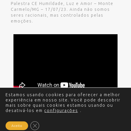
Palestra CE Humildade, Luz e Amor – Monte
Carmelo/MG – 17/07/23. Ainda não somos
seres racionais, mas controlados pelas
emoções.
Estamos usando cookies para oferecer a melhor
experiência em nosso site. Você pode descobrir
mais sobre quais cookies estamos usando ou
desativá-los em
configurações
.
© 2017 - 2024 Edgar Miguel. Todos os direitos
reservados.
Política de Privacidade
.
Criação e
Desenvolvimento do site: Alex Sanches
.
Close GDPR Cookie Banner
Aceito