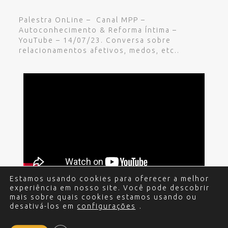
Palestra OnLine – Canal MPP –
Autoconhecimento & Reforma Íntima –
YouTube – 14/07/23. Conversa sobre
relacionamentos afetivos, medos, etc..
Estamos usando cookies para oferecer a melhor
experiência em nosso site. Você pode descobrir
mais sobre quais cookies estamos usando ou
desativá-los em
configurações
.
© 2017 - 2024 Edgar Miguel. Todos os direitos
reservados.
Política de Privacidade
.
Criação e