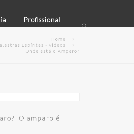
ia
Profissional
Home
alestras Espíritas - Vídeos
Onde está o Amparo?
paro? O amparo é