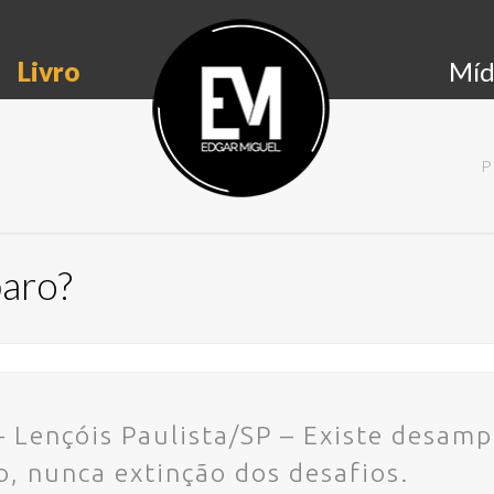
Livro
Míd
P
aro?
– Lençóis Paulista/SP – Existe desam
o, nunca extinção dos desafios.