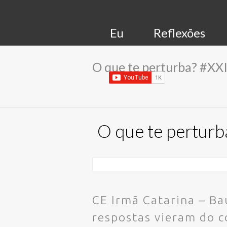
Eu
Reflexões
O que te perturba? #XX
O que te perturb
CE Irmã Catarina – B
respostas vieram do c