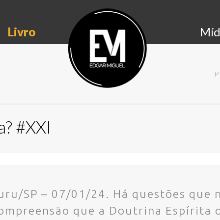
Livro
Míd
I
P
a? #XXI
auru/SP – 07/01/24. Há questões que 
ompreensão que a Doutrina Espírita 