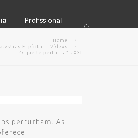
ia
Profissional
Home
alestras Espíritas - Vídeos
O que te perturba? #XXI
nos perturbam. As
oferece.