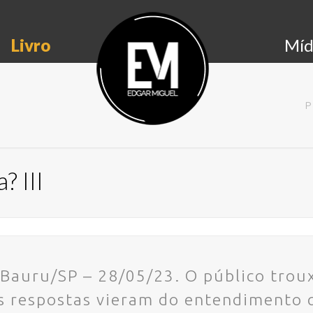
Livro
Míd
P
? III
Bauru/SP – 28/05/23. O público trou
as respostas vieram do entendimento 