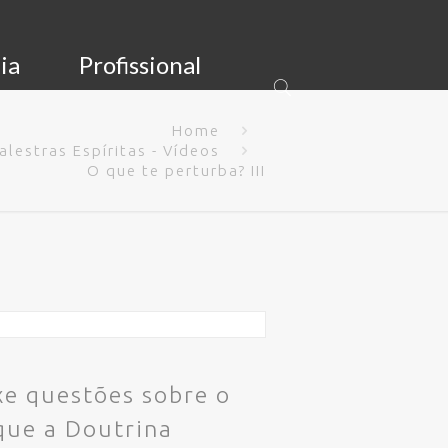
ia
Profissional
Home
alestras Espíritas - Vídeos
O que te perturba? III
xe questões sobre o
que a Doutrina