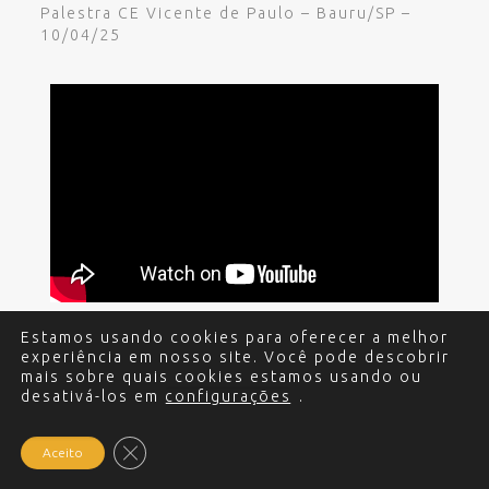
Palestra CE Vicente de Paulo – Bauru/SP –
10/04/25
Estamos usando cookies para oferecer a melhor
experiência em nosso site. Você pode descobrir
© 2017 - 2024 Edgar Miguel. Todos os direitos
mais sobre quais cookies estamos usando ou
desativá-los em
reservados.
Política de Privacidade
configurações
.
.
Criação e
Desenvolvimento do site: Alex Sanches
.
Close GDPR Cookie Banner
Aceito