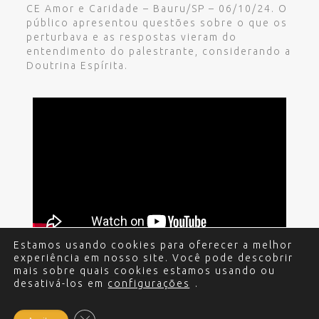
CE Amor e Caridade – Bauru/SP – 06/10/24. O
público apresentou questões sobre o que os
perturbava e as respostas vieram do
entendimento do palestrante, considerando a
Doutrina Espírita.
Estamos usando cookies para oferecer a melhor
experiência em nosso site. Você pode descobrir
mais sobre quais cookies estamos usando ou
desativá-los em
configurações
.
© 2017 - 2024 Edgar Miguel. Todos os direitos
reservados.
Política de Privacidade
.
Criação e
Desenvolvimento do site: Alex Sanches
.
Close GDPR Cookie Banner