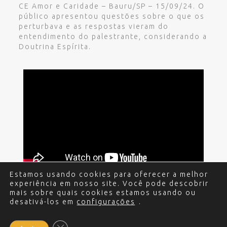
CE Amor e Caridade – Bauru/SP – 15/09/24. O
público apresentou questões sobre o que os
perturbava e as respostas vieram do
entendimento do palestrante, considerando a
Doutrina Espírita.
Estamos usando cookies para oferecer a melhor
experiência em nosso site. Você pode descobrir
mais sobre quais cookies estamos usando ou
desativá-los em
configurações
.
© 2017 - 2024 Edgar Miguel. Todos os direitos
reservados.
Política de Privacidade
.
Criação e
Desenvolvimento do site: Alex Sanches
.
Close GDPR Cookie Banner