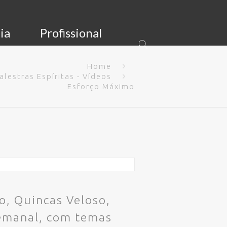
ia
Profissional
Home
alestras Espíritas - Vídeos
Esforço Máximo
o, Quincas Veloso,
emanal, com temas