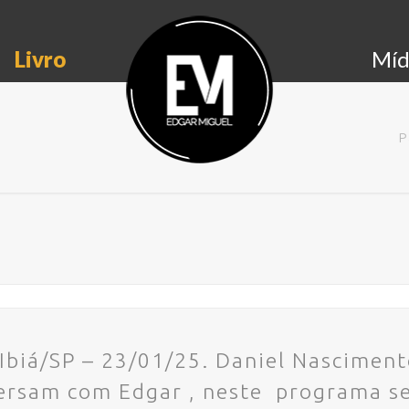
Livro
Míd
P
 Ibiá/SP – 23/01/25. Daniel Nasciment
ersam com Edgar , neste programa s