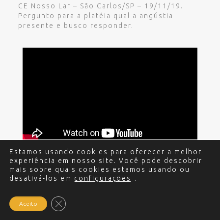
CE Nosso Lar – São Carlos/SP – 19/11/19.
Pergunto para a platéia qual a angústia
presente e busco responder.
Estamos usando cookies para oferecer a melhor
experiência em nosso site. Você pode descobrir
mais sobre quais cookies estamos usando ou
desativá-los em
© 2017 - 2024 Edgar Miguel. Todos os direitos
configurações
.
reservados.
Política de Privacidade
.
Criação e
Desenvolvimento do site: Alex Sanches
.
Close GDPR Cookie Banner
Aceito