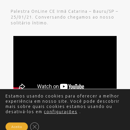
Palestra OnLine CE Irmã Catarina – Bauru/SP –
25/01/21. Conversando chegamos ao nosso
solitário íntimo.
Estamos usando cookies para oferecer a melhor
experiência em nosso site. Você pode descobrir
mais sobre quais cookies estamos usando ou
desativá-los em
configurações
.
© 2017 - 2024 Edgar Miguel. Todos os direitos
reservados.
Política de Privacidade
.
Criação e
Desenvolvimento do site: Alex Sanches
.
Close GDPR Cookie Banner
Aceito