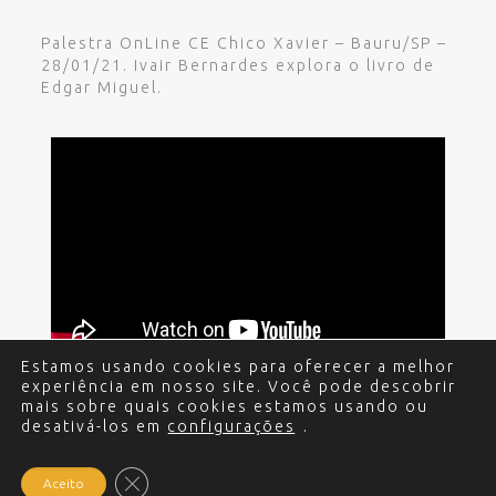
Palestra OnLine CE Chico Xavier – Bauru/SP –
28/01/21. Ivair Bernardes explora o livro de
Edgar Miguel.
Estamos usando cookies para oferecer a melhor
experiência em nosso site. Você pode descobrir
mais sobre quais cookies estamos usando ou
desativá-los em
configurações
.
© 2017 - 2024 Edgar Miguel. Todos os direitos
reservados.
Política de Privacidade
.
Criação e
Desenvolvimento do site: Alex Sanches
.
Close GDPR Cookie Banner
Aceito