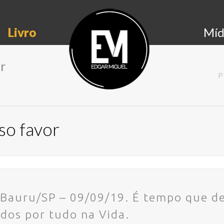
Livro
Míd
r
P
so favor
 Bauru/SP – 09/09/19. É tempo que de
dos por tudo na Vida.