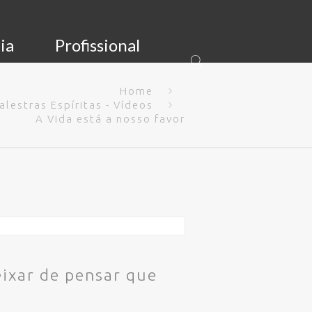
ia
Profissional
Home
alestras Espíritas - Vídeos
A Vida está a nosso favor
ixar de pensar que