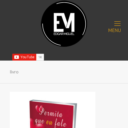
MENU
livro