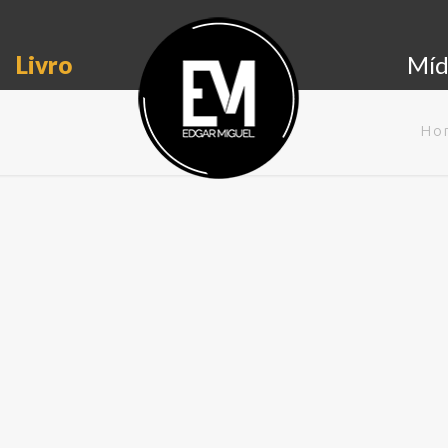
Livro
Míd
Ho