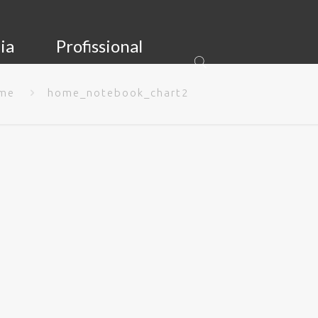
ia
Profissional
me
home_notebook_chart2