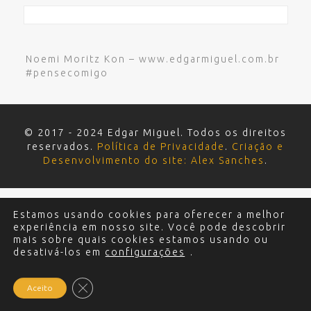
Noemi Moritz Kon – www.edgarmiguel.com.br
#pensecomigo
© 2017 - 2024 Edgar Miguel. Todos os direitos
reservados.
Política de Privacidade
.
Criação e
Desenvolvimento do site: Alex Sanches
.
Estamos usando cookies para oferecer a melhor
experiência em nosso site. Você pode descobrir
mais sobre quais cookies estamos usando ou
desativá-los em
configurações
.
Close GDPR Cookie Banner
Aceito