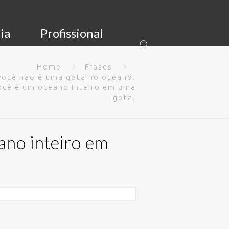
ia
Profissional
Home
Frases
Você não é uma gota no oceano.
ocê é um oceano inteiro em uma
gota.
ano inteiro em