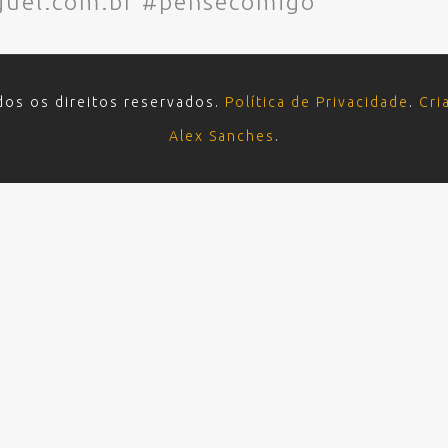
uel.com.br #pensecomigo
dos os direitos reservados.
Política de Privacidade
.
Cri
Alex Sanches
.