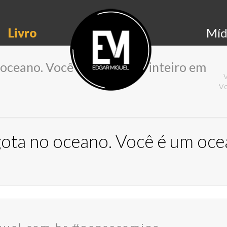
Livro
Míd
 oceano. Você é um oceano inteiro em
V
ota no oceano. Você é um oce