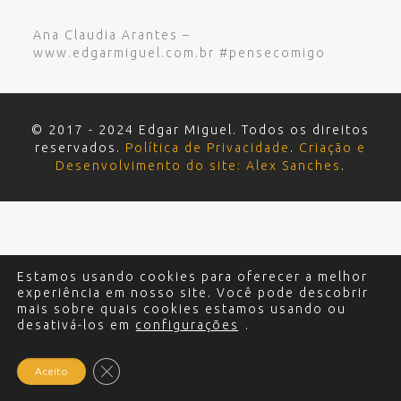
Ana Claudia Arantes –
www.edgarmiguel.com.br #pensecomigo
© 2017 - 2024 Edgar Miguel. Todos os direitos
reservados.
Política de Privacidade
.
Criação e
Desenvolvimento do site: Alex Sanches
.
Estamos usando cookies para oferecer a melhor
experiência em nosso site. Você pode descobrir
mais sobre quais cookies estamos usando ou
desativá-los em
configurações
.
Close GDPR Cookie Banner
Aceito