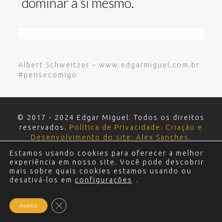
dominar a si mesmo.
Albert Schweitzer – www.edgarmiguel.com.br
#pensecomigo
© 2017 - 2024 Edgar Miguel. Todos os direitos
reservados.
Política de Privacidade
.
Criação e
Desenvolvimento do site: Alex Sanches
.
Estamos usando cookies para oferecer a melhor
experiência em nosso site. Você pode descobrir
mais sobre quais cookies estamos usando ou
desativá-los em
configurações
.
Close GDPR Cookie Banner
Aceito