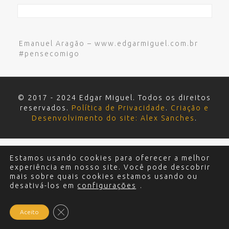
Emanuel Aragão – www.edgarmiguel.com.br
#pensecomigo
© 2017 - 2024 Edgar Miguel. Todos os direitos
reservados.
Política de Privacidade
.
Criação e
Desenvolvimento do site: Alex Sanches
.
Estamos usando cookies para oferecer a melhor
experiência em nosso site. Você pode descobrir
mais sobre quais cookies estamos usando ou
desativá-los em
configurações
.
Close GDPR Cookie Banner
Aceito