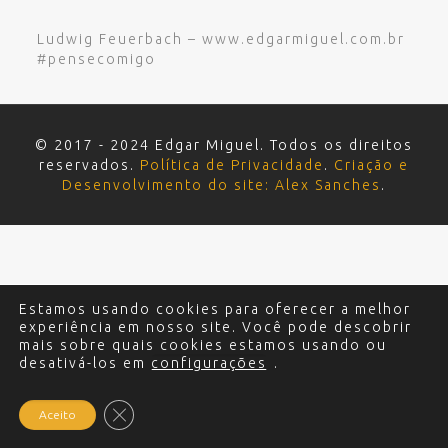
Ludwig Feuerbach – www.edgarmiguel.com.br
#pensecomigo
© 2017 - 2024 Edgar Miguel. Todos os direitos
reservados.
Política de Privacidade
.
Criação e
Desenvolvimento do site: Alex Sanches
.
Estamos usando cookies para oferecer a melhor
experiência em nosso site. Você pode descobrir
mais sobre quais cookies estamos usando ou
desativá-los em
configurações
.
Close GDPR Cookie Banner
Aceito