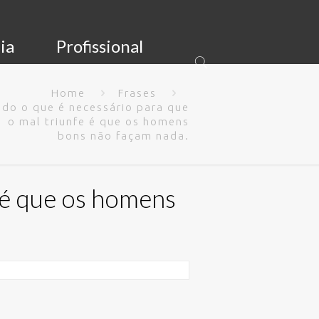
ia
Profissional
Home
Frases
do o que é necessário para que
o mal triunfe é que os homens
bons não façam nada.
e é que os homens