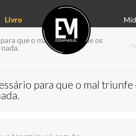
Livro
Míd
para que o mal triunfe é que os
 nada.
Tu
essário para que o mal triunf
ada.