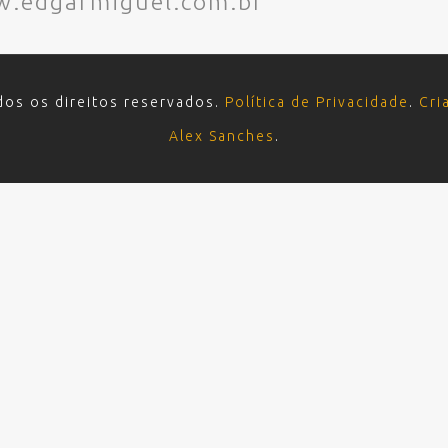
.edgarmiguel.com.br
dos os direitos reservados.
Política de Privacidade
.
Cri
Alex Sanches
.