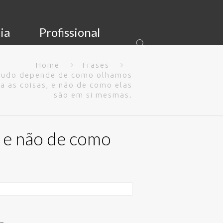
ia
Profissional
Home
Frases
Tudo depende de como olhamos
a as coisas, e não de como elas
são em si mesmas.
 e não de como