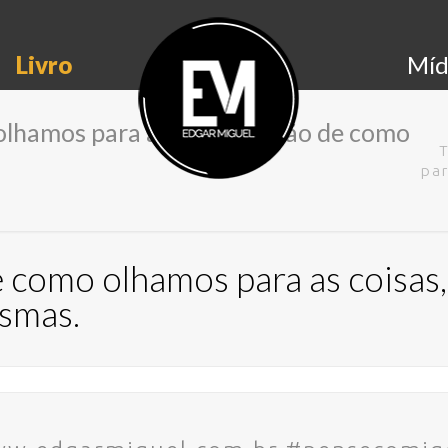
Livro
Míd
lhamos para as coisas, e não de como
par
como olhamos para as coisas,
esmas.