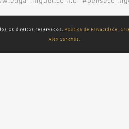
www.edgarmiguel.com.br #pensecomig
dos os direitos reservados.
Política de Privacidade
.
Cri
Alex Sanches
.