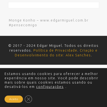
Monge Konho – www.edgarmiguel.com.br
#pensecomigo
© 2017 - 2024 Edgar Miguel. Todos os direitos
reservados.
Política de Privacidade
.
Criação e
Desenvolvimento do site: Alex Sanches
.
Estamos usando cookies para oferecer a melhor
experiência em nosso site. Você pode descobrir
mais sobre quais cookies estamos usando ou
desativá-los em
configurações
.
Close GDPR Cookie Banner
Aceito