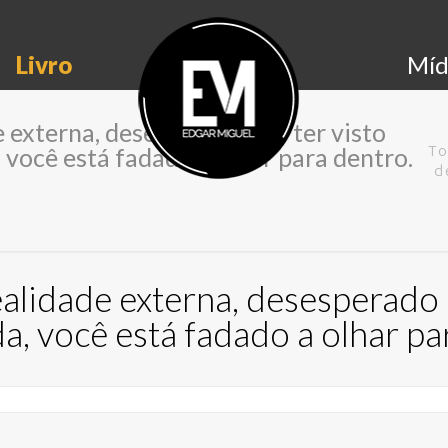
Livro
Míd
 externa, desesperado por ter visto
 você está fadado a olhar para dentro.
To
d
ealidade externa, desesperado 
a, você está fadado a olhar pa