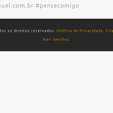
uel.com.br #pensecomigo
dos os direitos reservados.
Política de Privacidade
.
Cri
Alex Sanches
.