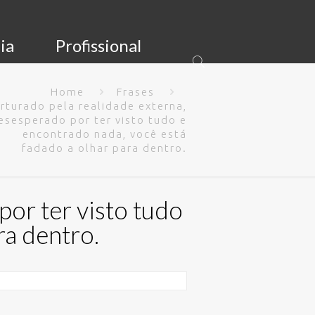
ia
Profissional
Home
Frases
rturado pela realidade externa,
esesperado por ter visto tudo e
encontrado nada, você está
fadado a olhar para dentro.
por ter visto tudo
ra dentro.