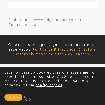
Émile Coué – www.edgarmiguel.com.br
#pensecomigo
© 2017 - 2024 Edgar Miguel. Todos os direitos
reservados.
Política de Privacidade
.
Criação e
Desenvolvimento do site: Alex Sanches
.
Estamos usando cookies para oferecer a melhor
experiência em nosso site. Você pode descobrir
mais sobre quais cookies estamos usando ou
desativá-los em
configurações
.
Close GDPR Cookie Banner
Aceito