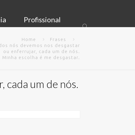
ia
Profissional
Home
Frases
dos nós devemos nos desgastar
ou enferrujar, cada um de nós.
Minha escolha é me desgastar.
, cada um de nós.