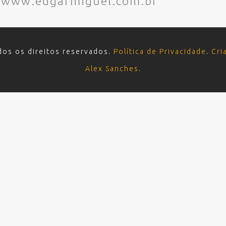
– www.edgarmiguel.com.br
dos os direitos reservados.
Política de Privacidade
.
Cri
Alex Sanches
.