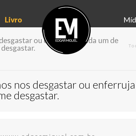
Livro
Míd
esgastar ou enferrujar, cada um de
 desgastar.
To
s nos desgastar ou enferrujar
me desgastar.