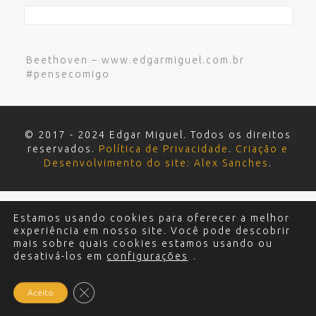
Beethoven – www.edgarmiguel.com.br
#pensecomigo
© 2017 - 2024 Edgar Miguel. Todos os direitos
reservados.
Política de Privacidade
.
Criação e
Desenvolvimento do site: Alex Sanches
.
Estamos usando cookies para oferecer a melhor
experiência em nosso site. Você pode descobrir
mais sobre quais cookies estamos usando ou
desativá-los em
configurações
.
Close GDPR Cookie Banner
Aceito