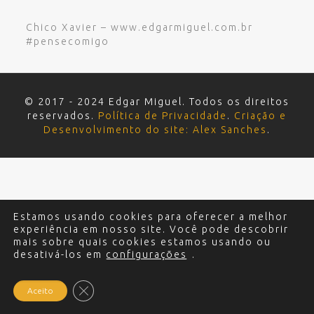
Chico Xavier – www.edgarmiguel.com.br
#pensecomigo
© 2017 - 2024 Edgar Miguel. Todos os direitos
reservados.
Política de Privacidade
.
Criação e
Desenvolvimento do site: Alex Sanches
.
Estamos usando cookies para oferecer a melhor
experiência em nosso site. Você pode descobrir
mais sobre quais cookies estamos usando ou
desativá-los em
configurações
.
Close GDPR Cookie Banner
Aceito