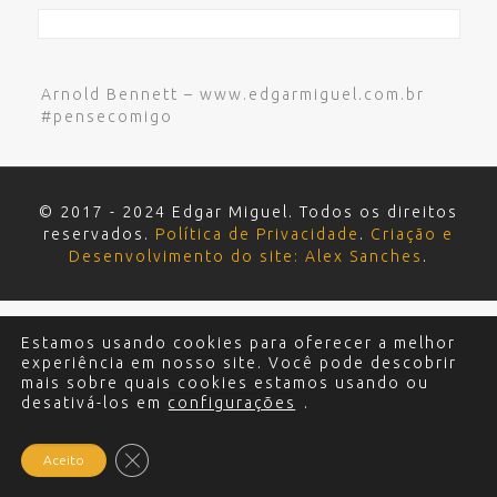
Arnold Bennett – www.edgarmiguel.com.br
#pensecomigo
© 2017 - 2024 Edgar Miguel. Todos os direitos
reservados.
Política de Privacidade
.
Criação e
Desenvolvimento do site: Alex Sanches
.
Estamos usando cookies para oferecer a melhor
experiência em nosso site. Você pode descobrir
mais sobre quais cookies estamos usando ou
desativá-los em
configurações
.
Close GDPR Cookie Banner
Aceito