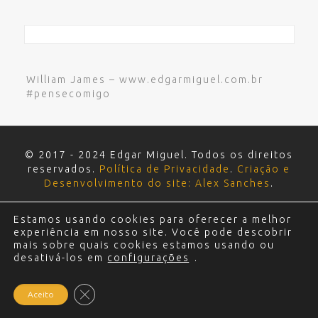
William James – www.edgarmiguel.com.br
#pensecomigo
© 2017 - 2024 Edgar Miguel. Todos os direitos
reservados.
Política de Privacidade
.
Criação e
Desenvolvimento do site: Alex Sanches
.
Estamos usando cookies para oferecer a melhor
experiência em nosso site. Você pode descobrir
mais sobre quais cookies estamos usando ou
desativá-los em
configurações
.
Close GDPR Cookie Banner
Aceito