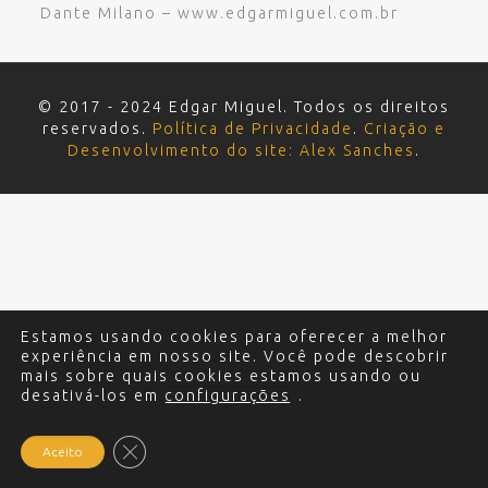
Dante Milano – www.edgarmiguel.com.br
© 2017 - 2024 Edgar Miguel. Todos os direitos
reservados.
Política de Privacidade
.
Criação e
Desenvolvimento do site: Alex Sanches
.
Estamos usando cookies para oferecer a melhor
experiência em nosso site. Você pode descobrir
mais sobre quais cookies estamos usando ou
desativá-los em
configurações
.
Close GDPR Cookie Banner
Aceito