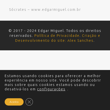
Sócrates – www.edgarmiguel.com.br
© 2017 - 2024 Edgar Miguel. Todos os direitos
reservados.
Política de Privacidade
.
Criação e
Desenvolvimento do site: Alex Sanches
.
Estamos usando cookies para oferecer a melhor
experiência em nosso site. Você pode descobrir
mais sobre quais cookies estamos usando ou
desativá-los em
configurações
.
Close GDPR Cookie Banner
Aceito