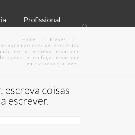
ia
Profissional
Home
Frases
Se você não quer ser esquecido
ando morrer, escreva coisas que
le a pena ler ou faça coisas que
vale a pena escrever.
 escreva coisas
na escrever.