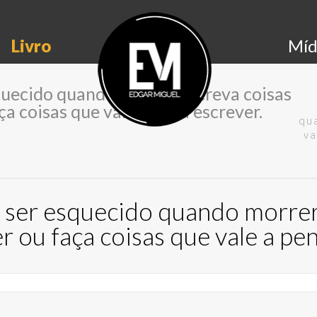
Livro
Míd
quecido quando morrer, escreva coisas
ça coisas que vale a pena escrever.
qu
va
 ser esquecido quando morrer,
er ou faça coisas que vale a pe