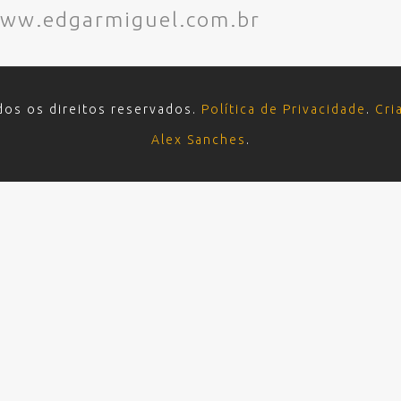
www.edgarmiguel.com.br
dos os direitos reservados.
Política de Privacidade
.
Cri
Alex Sanches
.