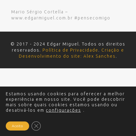
Mario Sérgio Cortella –
www.edgarmiguel.com.br #pensecomigo
© 2017 - 2024 Edgar Miguel. Todos os direitos
reservados.
Política de Privacidade
.
Criação e
Desenvolvimento do site: Alex Sanches
.
Estamos usando cookies para oferecer a melhor
experiência em nosso site. Você pode descobrir
mais sobre quais cookies estamos usando ou
desativá-los em
configurações
.
Close GDPR Cookie Banner
Aceito